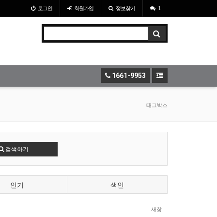
로그인
회원
가입
정보찾기
1
1661-9953
태그박스
검색하기
인기
색인
새창