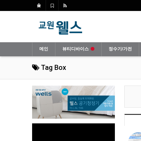
메인
뷰티디바이스
정수기/가전
Tag Box