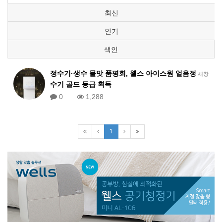
최신
인기
색인
정수기·생수 물맛 품평회, 웰스 아이스원 얼음정
새창
수기 골드 등급 획득
0
1,288
1