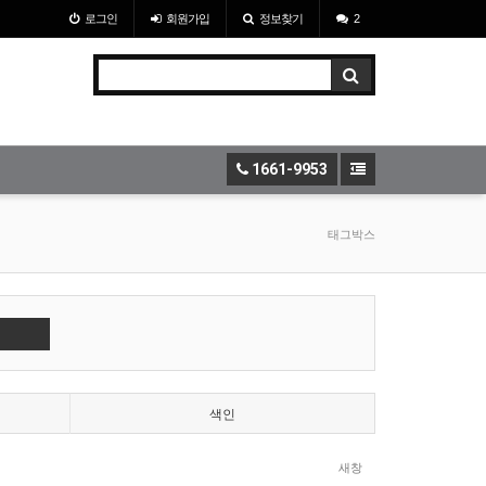
로그인
회원
가입
정보찾기
2
1661-9953
태그박스
색인
새창