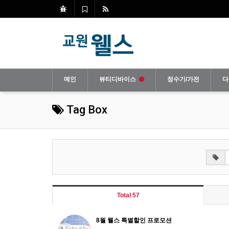
메인
뷰티디바이스
정수기/가전
다
Tag Box
Total 57
8월 웰스 특별할인 프로모션