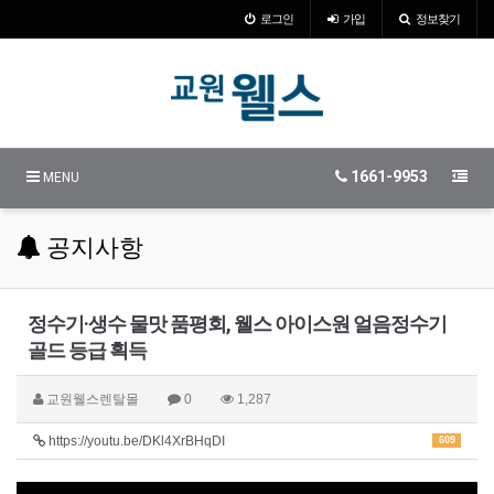
로그인
가입
정보찾기
1661-9953
MENU
공지사항
정수기·생수 물맛 품평회, 웰스 아이스원 얼음정수기
골드 등급 획득
교원웰스렌탈몰
0
1,287
https://youtu.be/DKl4XrBHqDI
609