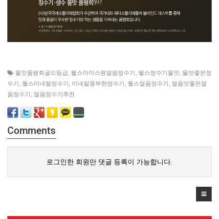
물맛품평회골드등급
,
웰스아이스원얼음정수기
,
웰스정수기물맛
,
물맛좋은정
수기
,
웰스미네랄정수기
,
미네랄풍부한정수기
,
웰스얼음정수기
,
얼음맛좋은얼
음정수기
,
얼음정수기추천
Comments
로그인한 회원만 댓글 등록이 가능합니다.