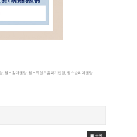
탈
,
웰스침대렌탈
,
웰스듀얼초음파기렌탈
,
웰스슬리미렌탈
목록