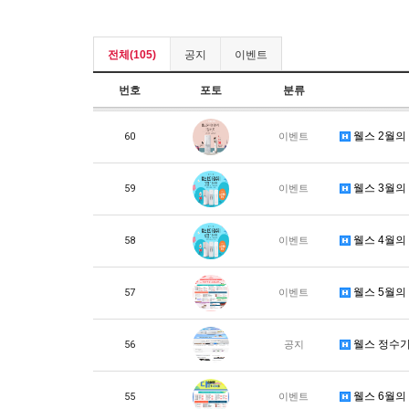
전체(105)
공지
이벤트
번호
포토
분류
웰스 2월의
60
이벤트
웰스 3월의
59
이벤트
웰스 4월의
58
이벤트
웰스 5월의
57
이벤트
웰스 정수기
56
공지
웰스 6월의
55
이벤트