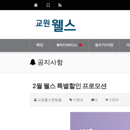
메인
뷰티디바이스
정수기/가전
다
공지사항
2월 웰스 특별할인 프로모션
교원웰스렌탈몰
이벤트
0
2,023