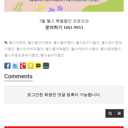
3월 웰스 특별할인 프로모션
문의하기
1661-9953
웰스이벤트
,
웰스할인이벤트
,
웰스할인행사
,
웰스정수기할인
,
웰스공기청정
기할인
,
웰스안마의자할인
,
웰스홈카페할인
,
웰스매트리스할인
,
웰스침대할인
,
웰스듀얼초음파기할인
,
웰스슬리미할인
Comments
로그인한 회원만 댓글 등록이 가능합니다.