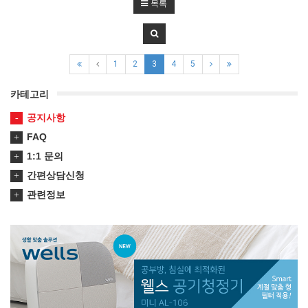
목록
1
2
3
4
5
카테고리
공지사항
FAQ
1:1 문의
간편상담신청
관련정보