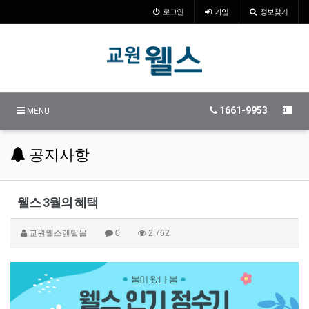
로그인
가입
정보찾기
1661-9953
MENU
공지사항
웰스 3월의 혜택
교원웰스렌탈몰
0
2,762