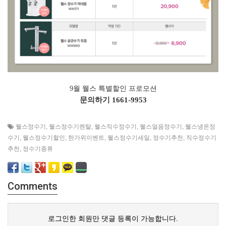
9월 웰스 특별할인 프로모션
문의하기
1661-9953
웰스정수기
,
웰스정수기렌탈
,
웰스직수정수기
,
웰스얼음정수기
,
웰스냉온정
수기
,
웰스정수기할인
,
한가위이벤트
,
웰스정수기세일
,
정수기추천
,
직수정수기
추천
,
정수기종류
Comments
로그인한 회원만 댓글 등록이 가능합니다.