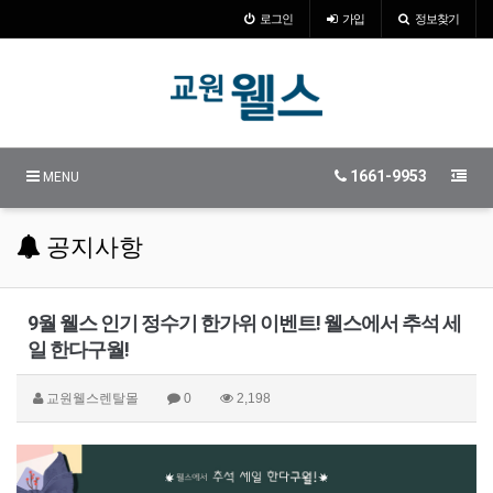
로그인
가입
정보찾기
1661-9953
MENU
공지사항
9월 웰스 인기 정수기 한가위 이벤트! 웰스에서 추석 세
일 한다구월!
교원웰스렌탈몰
0
2,198