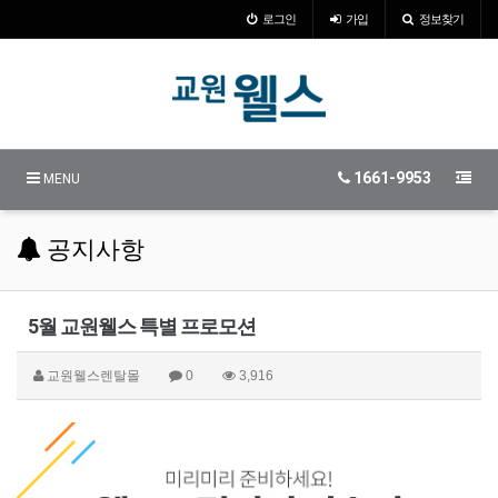
로그인
가입
정보찾기
1661-9953
MENU
공지사항
5월 교원웰스 특별 프로모션
교원웰스렌탈몰
0
3,916