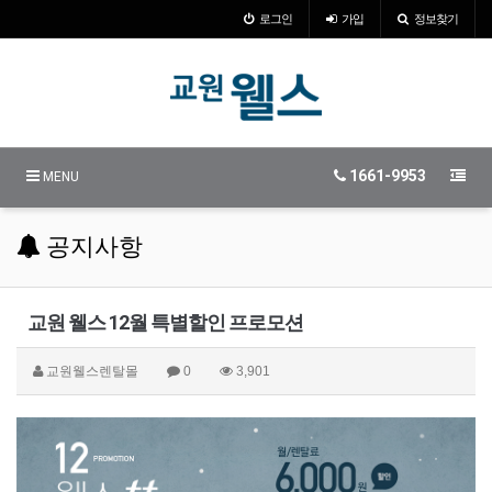
로그인
가입
정보찾기
1661-9953
MENU
공지사항
교원 웰스 12월 특별할인 프로모션
교원웰스렌탈몰
0
3,901