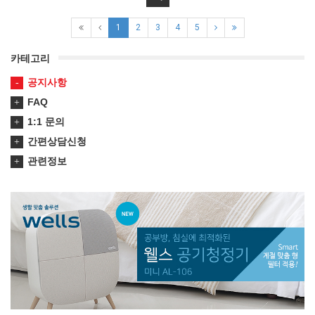
1
2
3
4
5
카테고리
공지사항
FAQ
1:1 문의
간편상담신청
관련정보