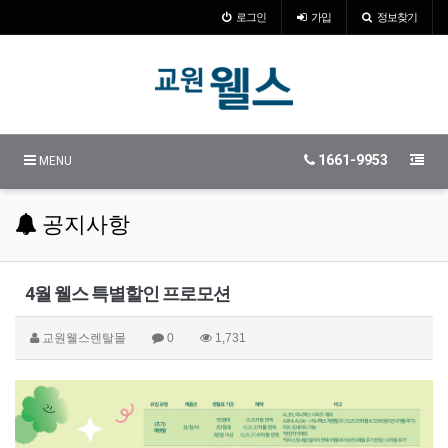
로그인
가입
정보찾기
1661-9953
MENU
공지사항
4월 웰스 특별할인 프로모션
교원웰스렌탈몰
0
1,731