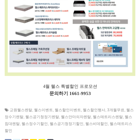
4월 웰스 특별할인 프로모션
문의하기
1661-9953
교원웰스렌탈
,
웰스이벤트
,
웰스할인이벤트
,
웰스할인행사
,
3개월무료
,
웰스
정수기렌탈
,
웰스공기청정기렌탈
,
웰스안마의자렌탈
,
웰스매트리스렌탈
,
웰스
침대렌탈
,
웰스정수기할인
,
웰스공기청정기할인
,
웰스비데할인
,
웰스매트리스
할인