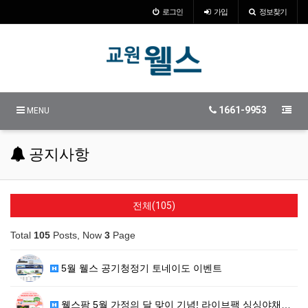
로그인
가입
정보찾기
1661-9953
MENU
공지사항
전체(105)
Total
105
Posts, Now
3
Page
5월 웰스 공기청정기 토네이도 이벤트
웰스팜 5월 가정의 달 맞이 기념! 라이브팩 싱싱야채+…