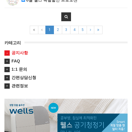
6월 웰스 특별할인 프로모션
1
2
3
4
5
카테고리
공지사항
FAQ
1:1 문의
간편상담신청
관련정보