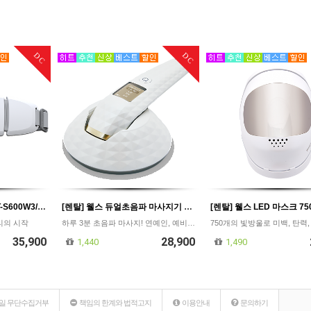
DC
DC
[렌탈] 웰스 슬리미존 LT-S600W3/복부케어 허리케어 Y존케어 바디케어/등록비 면제/의무사용48개월/월35,900원
[렌탈] 웰스 듀얼초음파 마사지기 CN785TWA/무선 마사지/피부 뷰티 마사지기/등록비 면제/의무사용48개월/월28,900원
관리의 시작
하루 3분 초음파 마사지! 연예인, 예비 신부들의 피부 관리법
35,900
28,900
1,440
1,490
일 무단수집거부
책임의 한계와 법적고지
이용안내
문의하기