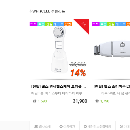
WellsCELL 추천상품
DC
36,900
14%
[렌탈] 웰스 연세헬스케어 트리플 LDM 물방울 리프팅기 MODUWAVE/등록비 면제/의무사용60개월/월31,900원
매일 3분, 페이스부터 바디까지 피부과 관리를 집에서
하루 20분, 내 몸 
31,900
1,590
1,790
회사소개
이용약관
개인정보취급방침
이메