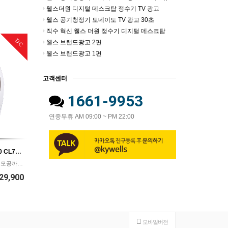
웰스더원 디지털 데스크탑 정수기 TV 광고
웰스 공기청정기 토네이도 TV 광고 30초
직수 혁신 웰스 더원 정수기 디지털 데스크탑
DC
웰스 브랜드광고 2편
웰스 브랜드광고 1편
고객센터
1661-9953
연중무휴 AM 09:00 ~ PM 22:00
[렌탈] 웰스 LED 마스크 750 CL796/무선 LED 마스크/피부 뷰티 마스크/등록비 면제/의무사용48개월/월29,900원
750개의 빛방울로 미백, 탄력, 모공까지 한 번에!
29,900
모바일버전