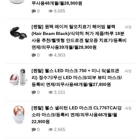
무사용48개월/월28,900원
0
8,685
[렌탈] 원택 레이저 탈모치료기 헤어빔 블랙
새창
(Hair Beam Black)/식약처 허가 제품/하루 18분
사용 추천/헬멧형 안드로겐 탈모증 치료기/등록비
면제/의무사용39개월/월28,900원
0
4,903
[렌탈] 웰스 LED 마스크 750 + 미니 S(셀프관
새창
리) 정수기/무선 LED 마스크/피부 뷰티 마스크/
등록비 면제/의무사용48개월/월27,800원
0
3,151
[렌탈] 웰스 셀리턴 LED 마스크 CL776TCA/강
새창
소라 마스크/등록비 면제/의무사용48개월/월
22,900원
0
2,665