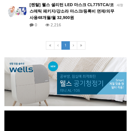
[렌탈] 웰스 셀리턴 LED 마스크 CL775TCA/코
새창
스매틱 패키지/강소라 마스크/등록비 면제/의무
사용48개월/월 32,900원
0
2,216
1