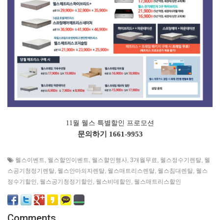
11월 웰스 특별할인 프로모션
문의하기
1661-9953
웰스이벤트
,
웰스할인이벤트
,
웰스할인행사
,
3개월무료
,
웰스정수기렌탈
,
웰
스공기청정기렌탈
,
웰스안마의자렌탈
,
웰스매트리스렌탈
,
웰스침대렌탈
,
웰스
정수기할인
,
웰스공기청정기할인
,
웰스비데할인
,
웰스매트리스할인
Comments