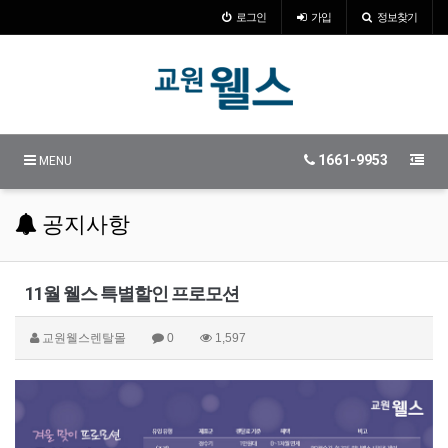
로그인
가입
정보찾기
1661-9953
MENU
공지사항
11월 웰스 특별할인 프로모션
교원웰스렌탈몰
0
1,597