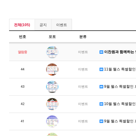
전체(105)
공지
이벤트
번호
포토
분류
이찬원과 함께하는 
열람중
이벤트
11월 웰스 특별할
44
이벤트
9월 웰스 특별할인
43
이벤트
10월 웰스 특별할
42
이벤트
9월 웰스 특별할인
41
이벤트