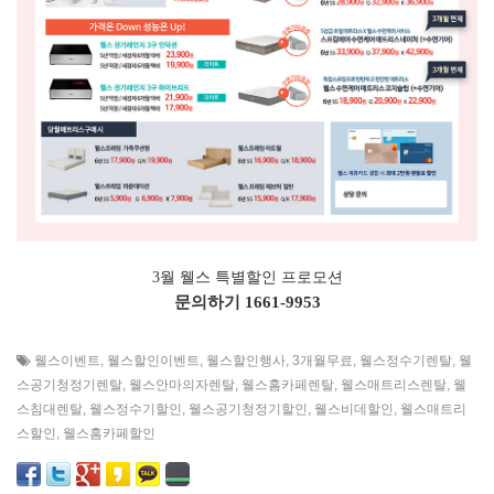
3월 웰스 특별할인 프로모션
문의하기
1661-9953
웰스이벤트
,
웰스할인이벤트
,
웰스할인행사
,
3개월무료
,
웰스정수기렌탈
,
웰
스공기청정기렌탈
,
웰스안마의자렌탈
,
웰스홈카페렌탈
,
웰스매트리스렌탈
,
웰
스침대렌탈
,
웰스정수기할인
,
웰스공기청정기할인
,
웰스비데할인
,
웰스매트리
스할인
,
웰스홈카페할인