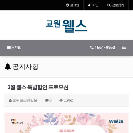
로그인
가입
정보찾기
1661-9953
MENU
공지사항
3월 웰스 특별할인 프로모션
교원웰스렌탈몰
0
1,962