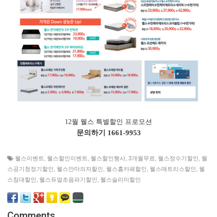
12월 웰스 특별할인 프로모션
문의하기
1661-9953
웰스이벤트
,
웰스할인이벤트
,
웰스할인행사
,
3개월무료
,
웰스정수기할인
,
웰
스공기청정기할인
,
웰스안마의자할인
,
웰스홈카페할인
,
웰스매트리스할인
,
웰
스침대할인
,
웰스듀얼초음파기할인
,
웰스슬리미할인
Comments