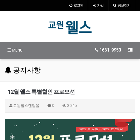
로그인
가입
정보찾기
1661-9953
MENU
공지사항
12월 웰스 특별할인 프로모션
교원웰스렌탈몰
0
2,245