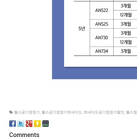
웰스공기청정기
,
웰스공기청정기토네이도
,
토네이도공기청정기할인
,
웰스청
Comments