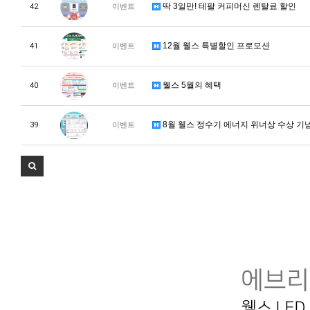
딱 3일만! 테팔 커피머신 렌탈료 할인
42
이벤트
12월 웰스 특별할인 프로모션
41
이벤트
웰스 5월의 혜택
40
이벤트
8월 웰스 정수기 에너지 위너상 수상 기념
39
이벤트