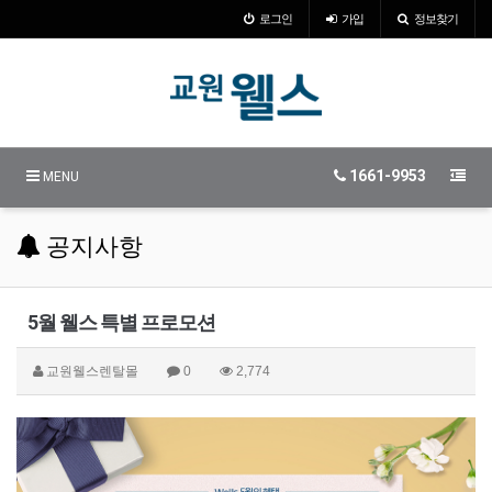
로그인
가입
정보찾기
1661-9953
MENU
공지사항
5월 웰스 특별 프로모션
교원웰스렌탈몰
0
2,774