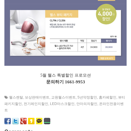
5월 웰스 특별할인 프로모션
문의하기
1661-9953
웰스렌탈
,
보상판매이벤트
,
교원웰스이벤트
,
5년약정할인
,
홈카페할인
,
뷰티
패키지할인
,
전기레인지할인
,
LED마스크할인
,
안마의자할인
,
온라인전용이벤
트