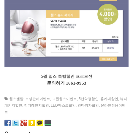
5월 웰스 특별할인 프로모션
문의하기
1661-9953
웰스렌탈
,
보상판매이벤트
,
교원웰스이벤트
,
5년약정할인
,
홈카페할인
,
뷰티
패키지할인
,
전기레인지할인
,
LED마스크할인
,
안마의자할인
,
온라인전용이벤
트