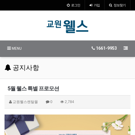
로그인
가입
정보찾기
1661-9953
MENU
공지사항
5월 웰스 특별 프로모션
교원웰스렌탈몰
0
2,784