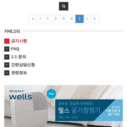
1
2
3
4
5
카테고리
공지사항
FAQ
1:1 문의
간편상담신청
관련정보