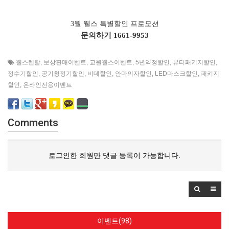
3월 웰스 특별할인 프로모션
문의하기
1661-9953
웰스렌탈
,
보상판매이벤트
,
교원웰스이벤트
,
5년약정할인
,
뷰티패키지할인
,
정수기할인
,
공기청정기할인
,
비데할인
,
안마의자할인
,
LED마스크할인
,
패키지
할인
,
온라인전용이벤트
Comments
로그인한 회원만 댓글 등록이 가능합니다.
이벤트(98)