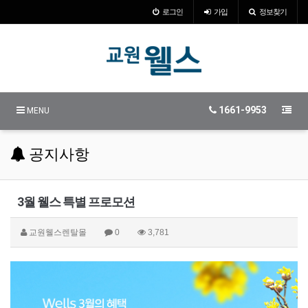
로그인
가입
정보찾기
1661-9953
MENU
공지사항
3월 웰스 특별 프로모션
교원웰스렌탈몰
0
3,781