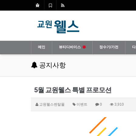
메인
뷰티디바이스
정수기/가전
다
공지사항
5월 교원웰스 특별 프로모션
교원웰스렌탈몰
이벤트
0
3,910