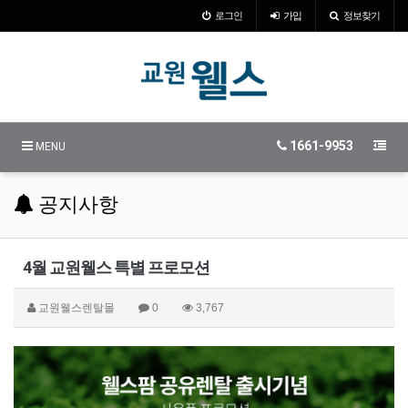
로그인
가입
정보찾기
1661-9953
MENU
공지사항
4월 교원웰스 특별 프로모션
교원웰스렌탈몰
0
3,767