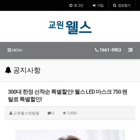
로그인
가입
정보찾기
1661-9953
MENU
공지사항
300대 한정 선착순 특별할인! 웰스 LED 마스크 750 렌
탈료 특별할인!
교원웰스렌탈몰
0
3,880