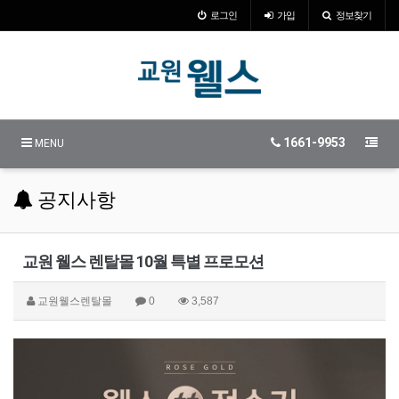
로그인
가입
정보찾기
1661-9953
MENU
공지사항
교원 웰스 렌탈몰 10월 특별 프로모션
교원웰스렌탈몰
0
3,587