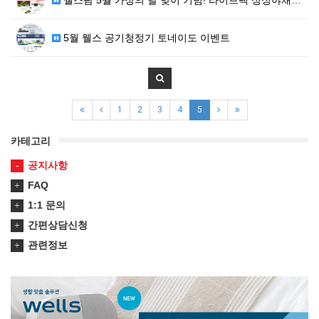
5월 웰스 공기청정기 토네이도 이벤트
1
2
3
4
5
카테고리
공지사항
FAQ
1:1 문의
간편상담신청
관련정보