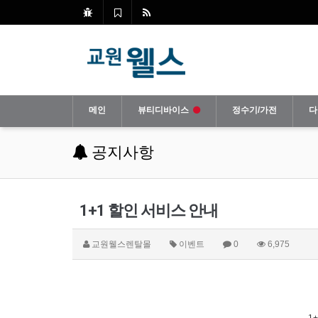
메인
뷰티디바이스
정수기/가전
다
공지사항
1+1 할인 서비스 안내
교원웰스렌탈몰
이벤트
0
6,975