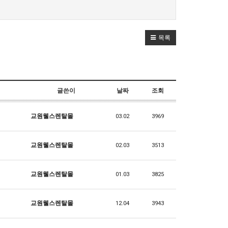
목록
글쓴이
날짜
조회
교원웰스렌탈몰
03.02
3969
교원웰스렌탈몰
02.03
3513
교원웰스렌탈몰
01.03
3825
교원웰스렌탈몰
12.04
3943