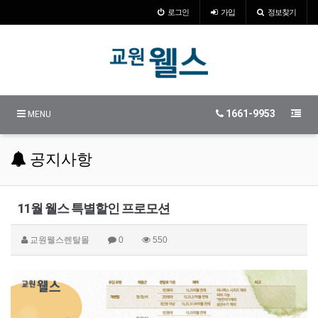
로그인
가입
정보찾기
1661-9953
MENU
공지사항
11월 웰스 특별할인 프로모션
교원웰스렌탈몰
0
550