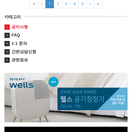
1
2
3
4
5
카테고리
공지사항
FAQ
1:1 문의
간편상담신청
관련정보