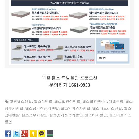
11월 웰스 특별할인 프로모션
문의하기
1661-9953
교원웰스렌탈
,
웰스이벤트
,
웰스할인이벤트
,
웰스할인행사
,
3개월무료
,
웰스
정수기렌탈
,
웰스공기청정기렌탈
,
웰스안마의자렌탈
,
웰스매트리스렌탈
,
웰스
침대렌탈
,
웰스정수기할인
,
웰스공기청정기할인
,
웰스비데할인
,
웰스매트리스
할인