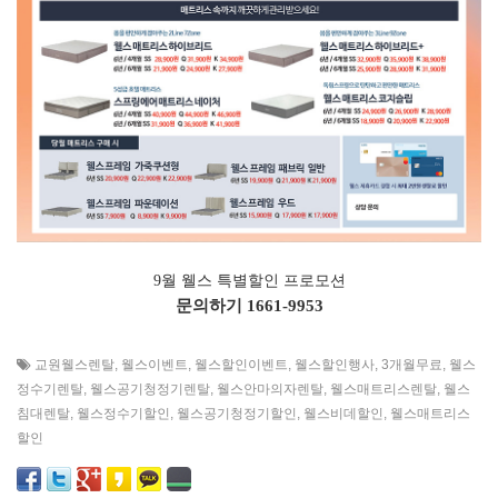
9월 웰스 특별할인 프로모션
문의하기
1661-9953
교원웰스렌탈
,
웰스이벤트
,
웰스할인이벤트
,
웰스할인행사
,
3개월무료
,
웰스
정수기렌탈
,
웰스공기청정기렌탈
,
웰스안마의자렌탈
,
웰스매트리스렌탈
,
웰스
침대렌탈
,
웰스정수기할인
,
웰스공기청정기할인
,
웰스비데할인
,
웰스매트리스
할인