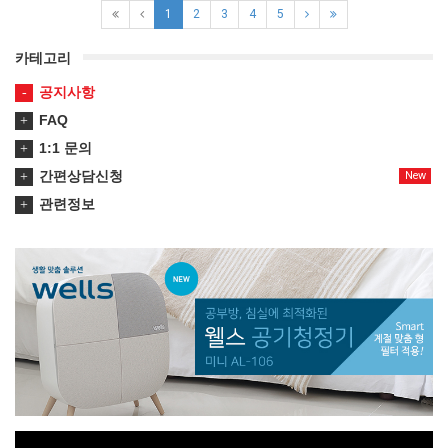
1
2
3
4
5
카테고리
공지사항
FAQ
1:1 문의
간편상담신청
New
관련정보