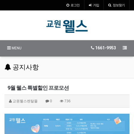
로그인
가입
정보찾기
1661-9953
MENU
공지사항
9월 웰스 특별할인 프로모션
교원웰스렌탈몰
0
736