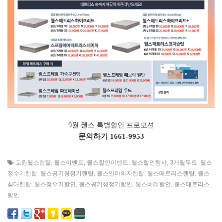
9월 웰스 특별할인 프로모션
문의하기
1661-9953
교원웰스렌탈
,
웰스이벤트
,
웰스할인이벤트
,
웰스할인행사
,
3개월무료
,
웰스
정수기렌탈
,
웰스공기청정기렌탈
,
웰스안마의자렌탈
,
웰스매트리스렌탈
,
웰스
침대렌탈
,
웰스정수기할인
,
웰스공기청정기할인
,
웰스비데할인
,
웰스매트리스
할인