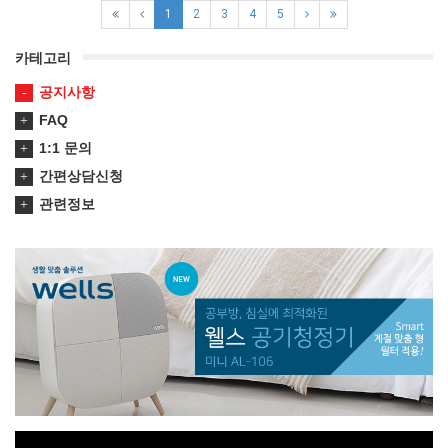
1
2
3
4
5
카테고리
공지사항
FAQ
1:1 문의
간편상담신청
관련정보