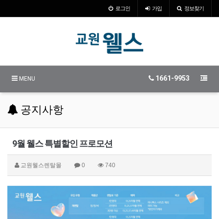
로그인
가입
정보찾기
1661-9953
MENU
공지사항
9월 웰스 특별할인 프로모션
교원웰스렌탈몰
0
740