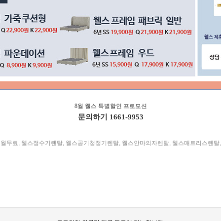
8월 웰스 특별할인 프로모션
문의하기
1661-9953
개월무료
,
웰스정수기렌탈
,
웰스공기청정기렌탈
,
웰스안마의자렌탈
,
웰스매트리스렌탈