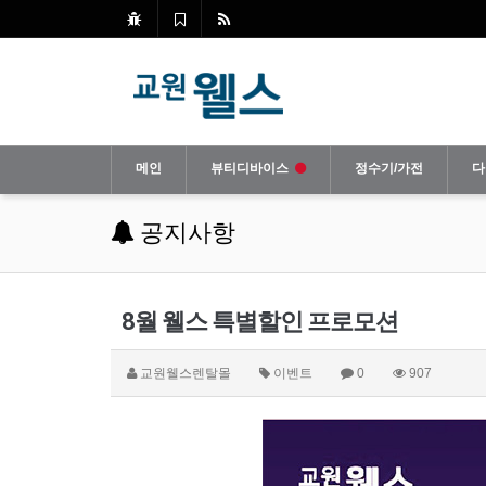
메인
뷰티디바이스
정수기/가전
다
공지사항
8월 웰스 특별할인 프로모션
교원웰스렌탈몰
이벤트
0
907