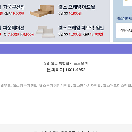
9월 웰스 특별할인 프로모션
문의하기
1661-9953
개월무료
,
웰스정수기렌탈
,
웰스공기청정기렌탈
,
웰스안마의자렌탈
,
웰스매트리스렌탈