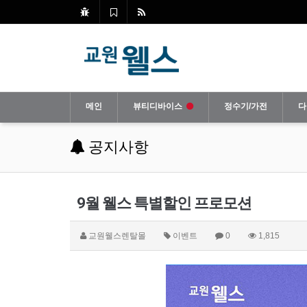
메인
뷰티디바이스
정수기/가전
다
공지사항
9월 웰스 특별할인 프로모션
교원웰스렌탈몰
이벤트
0
1,815