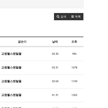
검색
목록
글쓴이
날짜
조회
교원웰스렌탈몰
04.30
946
교원웰스렌탈몰
03.31
1078
교원웰스렌탈몰
03.04
1109
교원웰스렌탈몰
01.31
1265